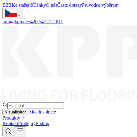
B2B
Ke stažení
Články
O nás
Časté dotazy
Průvodce výběrem
info@kpp.cz
+420 547 212 811
Akce
Inspirace
Vizualizátor
Produkty
Kontakt
Prodejny
E-shop