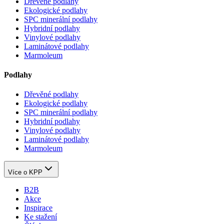
Dřevěné podlahy
Ekologické podlahy
SPC minerální podlahy
Hybridní podlahy
Vinylové podlahy
Laminátové podlahy
Marmoleum
Podlahy
Dřevěné podlahy
Ekologické podlahy
SPC minerální podlahy
Hybridní podlahy
Vinylové podlahy
Laminátové podlahy
Marmoleum
Více o KPP
B2B
Akce
Inspirace
Ke stažení