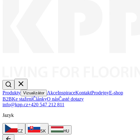
Produkty
Akce
Inspirace
Kontakt
Prodejny
E-shop
Vizualizátor
B2B
Ke stažení
Články
O nás
Časté dotazy
info@kpp.cz
+420 547 212 811
Jazyk
CZ
SK
HU