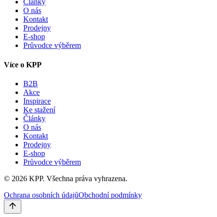
Články
O nás
Kontakt
Prodejny
E-shop
Průvodce výběrem
Více o KPP
B2B
Akce
Inspirace
Ke stažení
Články
O nás
Kontakt
Prodejny
E-shop
Průvodce výběrem
©
2026
KPP.
Všechna práva vyhrazena.
Ochrana osobních údajů
Obchodní podmínky