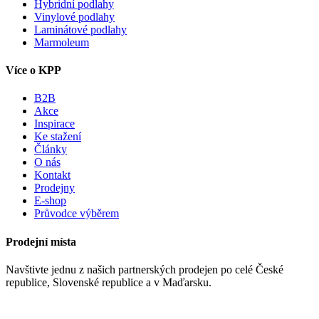
Hybridní podlahy
Vinylové podlahy
Laminátové podlahy
Marmoleum
Více o KPP
B2B
Akce
Inspirace
Ke stažení
Články
O nás
Kontakt
Prodejny
E-shop
Průvodce výběrem
Prodejní místa
Navštivte jednu z našich partnerských prodejen po celé České
republice, Slovenské republice a v Maďarsku.