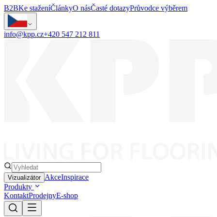
B2B
Ke stažení
Články
O nás
Časté dotazy
Průvodce výběrem
info@kpp.cz
+420 547 212 811
Akce
Inspirace
Vizualizátor
Produkty
Kontakt
Prodejny
E-shop