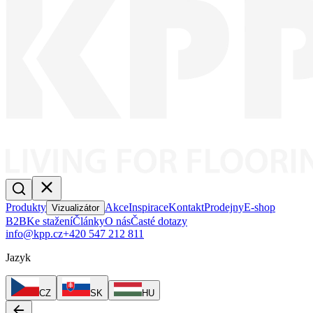
Produkty
Akce
Inspirace
Kontakt
Prodejny
E-shop
Vizualizátor
B2B
Ke stažení
Články
O nás
Časté dotazy
info@kpp.cz
+420 547 212 811
Jazyk
CZ
SK
HU