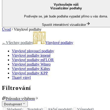
Vyzkoušejte náš
Vizualizátor podlahy
Podívejte se, jak bude podlaha vypadat přímo u vás doma.
Spustit interaktivní vizualizátor
Úvod
Vinylové podlahy
←
Všechny podlahy
Vinylové podlahy
Vinylové plovoucí podlahy
Vinylové podlahy lepené
Vinylové podlahy mFLOR
Vinylové podlahy Wineo
Vinylové podlahy Kährs
Vinylové podlahy KPP
Tkaný vinyl
Filtrování
Průvodce výběrem
Dostupnost
Skladem
0
Novinka
0
Akční produkt
0
Výprodej
0