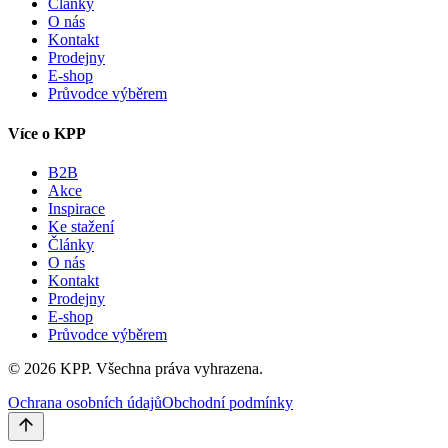
Články
O nás
Kontakt
Prodejny
E-shop
Průvodce výběrem
Více o KPP
B2B
Akce
Inspirace
Ke stažení
Články
O nás
Kontakt
Prodejny
E-shop
Průvodce výběrem
©
2026
KPP.
Všechna práva vyhrazena.
Ochrana osobních údajů
Obchodní podmínky