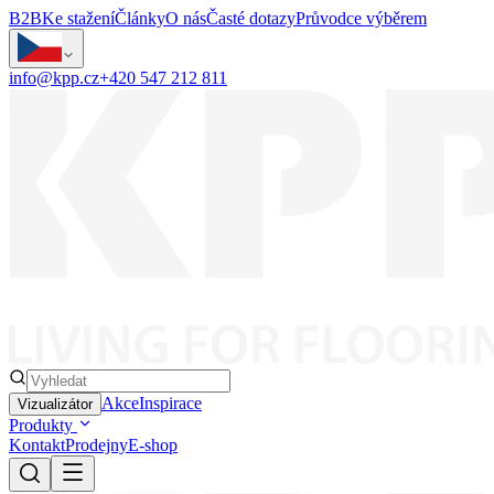
B2B
Ke stažení
Články
O nás
Časté dotazy
Průvodce výběrem
info@kpp.cz
+420 547 212 811
Akce
Inspirace
Vizualizátor
Produkty
Kontakt
Prodejny
E-shop