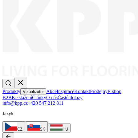
Produkty
Akce
Inspirace
Kontakt
Prodejny
E-shop
Vizualizátor
B2B
Ke stažení
Články
O nás
Časté dotazy
info@kpp.cz
+420 547 212 811
Jazyk
CZ
SK
HU