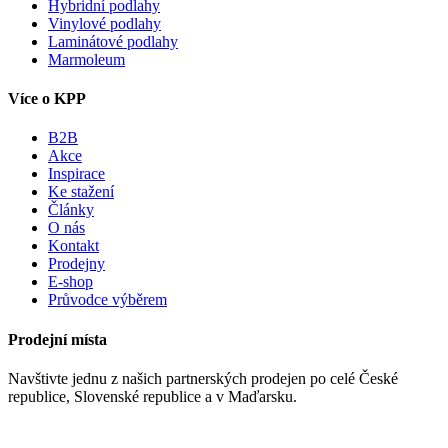
Hybridní podlahy
Vinylové podlahy
Laminátové podlahy
Marmoleum
Více o KPP
B2B
Akce
Inspirace
Ke stažení
Články
O nás
Kontakt
Prodejny
E-shop
Průvodce výběrem
Prodejní místa
Navštivte jednu z našich partnerských prodejen po celé České
republice, Slovenské republice a v Maďarsku.