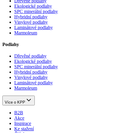
Dřevěné podlahy
Ekologické podlahy
SPC minerální podlahy
Hybridní podlahy
Vinylové podlahy
Laminátové podlahy
Marmoleum
Podlahy
Dřevěné podlahy
Ekologické podlahy
SPC minerální podlahy
Hybridní podlahy
Vinylové podlahy
Laminátové podlahy
Marmoleum
Více o KPP
B2B
Akce
Inspirace
Ke stažení