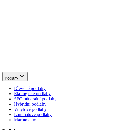
Podlahy
Dřevěné podlahy
Ekologické podlahy
SPC minerální podlahy
Hybridní podlahy
Vinylové podlahy
Laminátové podlahy
Marmoleum