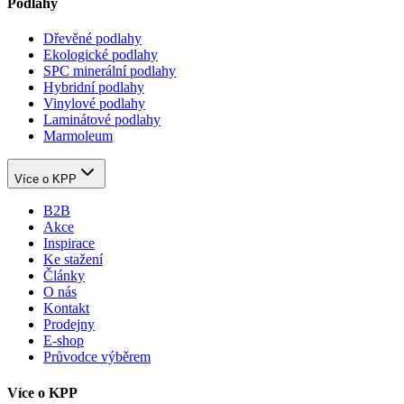
Podlahy
Dřevěné podlahy
Ekologické podlahy
SPC minerální podlahy
Hybridní podlahy
Vinylové podlahy
Laminátové podlahy
Marmoleum
Více o KPP
B2B
Akce
Inspirace
Ke stažení
Články
O nás
Kontakt
Prodejny
E-shop
Průvodce výběrem
Více o KPP