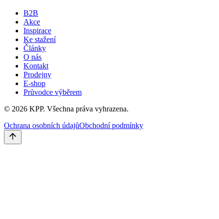
B2B
Akce
Inspirace
Ke stažení
Články
O nás
Kontakt
Prodejny
E-shop
Průvodce výběrem
©
2026
KPP.
Všechna práva vyhrazena.
Ochrana osobních údajů
Obchodní podmínky