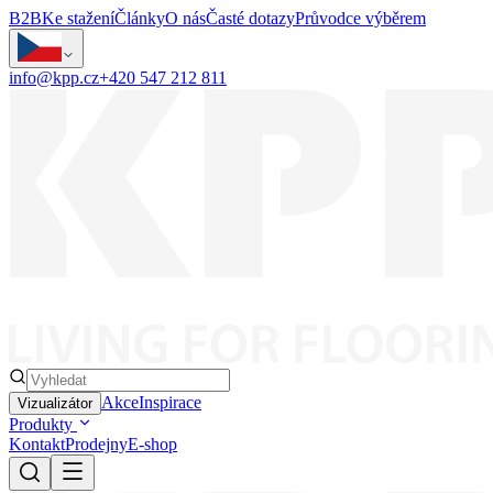
B2B
Ke stažení
Články
O nás
Časté dotazy
Průvodce výběrem
info@kpp.cz
+420 547 212 811
Akce
Inspirace
Vizualizátor
Produkty
Kontakt
Prodejny
E-shop