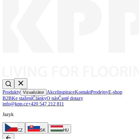
Produkty
Akce
Inspirace
Kontakt
Prodejny
E-shop
Vizualizátor
B2B
Ke stažení
Články
O nás
Časté dotazy
info@kpp.cz
+420 547 212 811
Jazyk
CZ
SK
HU