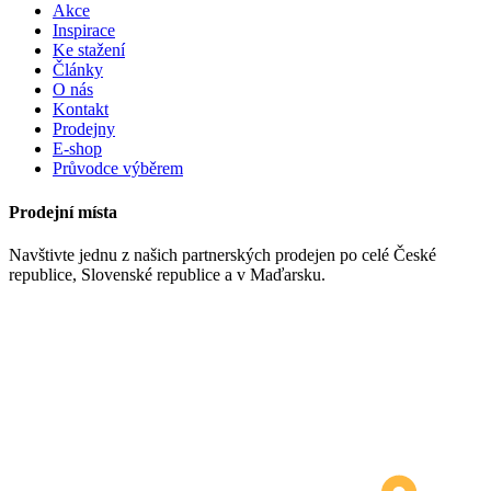
Akce
Inspirace
Ke stažení
Články
O nás
Kontakt
Prodejny
E-shop
Průvodce výběrem
Prodejní místa
Navštivte jednu z našich partnerských prodejen po celé České
republice, Slovenské republice a v Maďarsku.