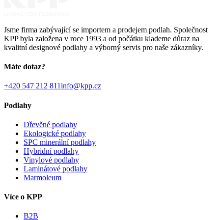
Jsme firma zabývající se importem a prodejem podlah. Společnost
KPP byla založena v roce 1993 a od počátku klademe důraz na
kvalitní designové podlahy a výborný servis pro naše zákazníky.
Máte dotaz?
+420 547 212 811
info@kpp.cz
Podlahy
Dřevěné podlahy
Ekologické podlahy
SPC minerální podlahy
Hybridní podlahy
Vinylové podlahy
Laminátové podlahy
Marmoleum
Více o KPP
B2B