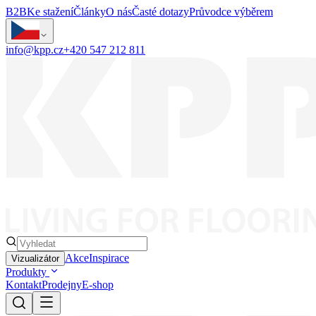
B2B
Ke stažení
Články
O nás
Časté dotazy
Průvodce výběrem
info@kpp.cz
+420 547 212 811
Akce
Inspirace
Vizualizátor
Produkty
Kontakt
Prodejny
E-shop