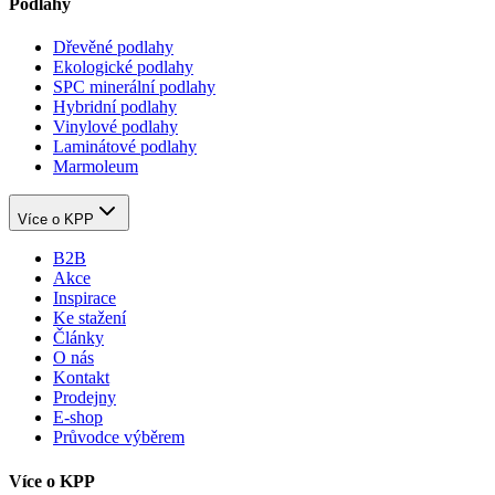
Podlahy
Dřevěné podlahy
Ekologické podlahy
SPC minerální podlahy
Hybridní podlahy
Vinylové podlahy
Laminátové podlahy
Marmoleum
Více o KPP
B2B
Akce
Inspirace
Ke stažení
Články
O nás
Kontakt
Prodejny
E-shop
Průvodce výběrem
Více o KPP