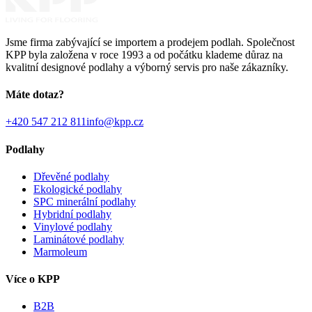
Jsme firma zabývající se importem a prodejem podlah. Společnost
KPP byla založena v roce 1993 a od počátku klademe důraz na
kvalitní designové podlahy a výborný servis pro naše zákazníky.
Máte dotaz?
+420 547 212 811
info@kpp.cz
Podlahy
Dřevěné podlahy
Ekologické podlahy
SPC minerální podlahy
Hybridní podlahy
Vinylové podlahy
Laminátové podlahy
Marmoleum
Více o KPP
B2B