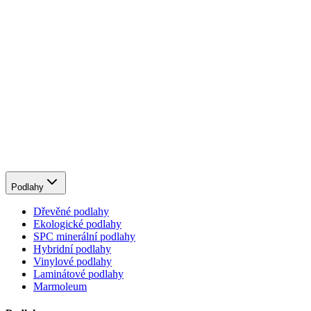
Podlahy
Dřevěné podlahy
Ekologické podlahy
SPC minerální podlahy
Hybridní podlahy
Vinylové podlahy
Laminátové podlahy
Marmoleum