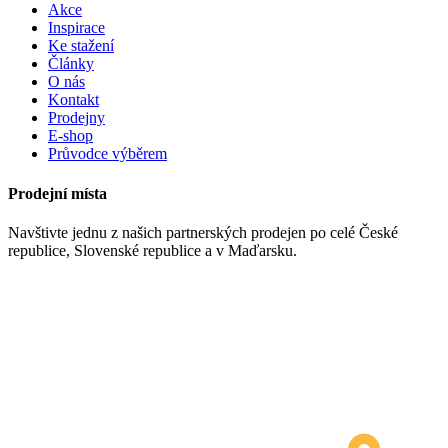
Akce
Inspirace
Ke stažení
Články
O nás
Kontakt
Prodejny
E-shop
Průvodce výběrem
Prodejní místa
Navštivte jednu z našich partnerských prodejen po celé České
republice, Slovenské republice a v Maďarsku.