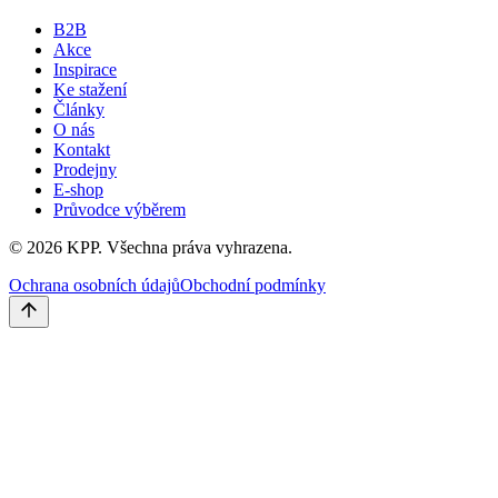
B2B
Akce
Inspirace
Ke stažení
Články
O nás
Kontakt
Prodejny
E-shop
Průvodce výběrem
©
2026
KPP.
Všechna práva vyhrazena.
Ochrana osobních údajů
Obchodní podmínky