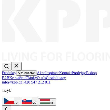
Produkty
Akce
Inspirace
Kontakt
Prodejny
E-shop
Vizualizátor
B2B
Ke stažení
Články
O nás
Časté dotazy
info@kpp.cz
+420 547 212 811
Jazyk
CZ
SK
HU