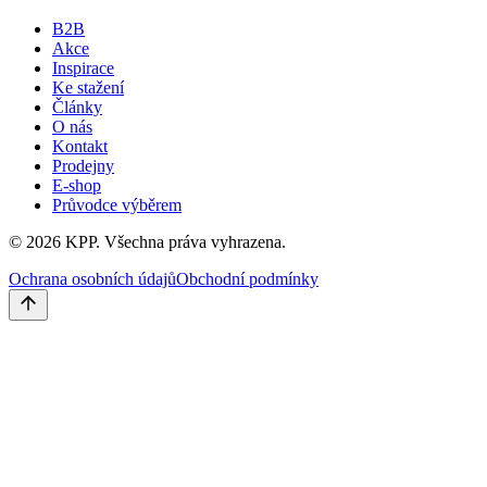
B2B
Akce
Inspirace
Ke stažení
Články
O nás
Kontakt
Prodejny
E-shop
Průvodce výběrem
©
2026
KPP.
Všechna práva vyhrazena.
Ochrana osobních údajů
Obchodní podmínky