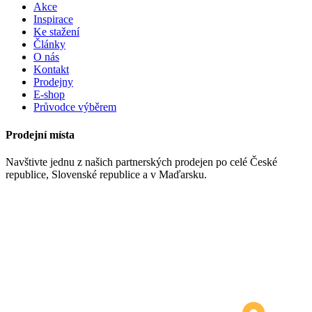
Akce
Inspirace
Ke stažení
Články
O nás
Kontakt
Prodejny
E-shop
Průvodce výběrem
Prodejní místa
Navštivte jednu z našich partnerských prodejen po celé České
republice, Slovenské republice a v Maďarsku.