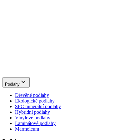
Podlahy
Dřevěné podlahy
Ekologické podlahy
SPC minerální podlahy
Hybridní podlahy
Vinylové podlahy
Laminátové podlahy
Marmoleum