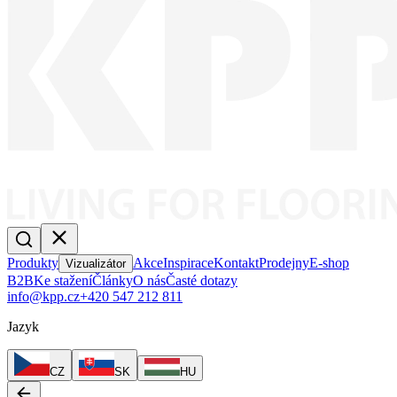
Produkty
Akce
Inspirace
Kontakt
Prodejny
E-shop
Vizualizátor
B2B
Ke stažení
Články
O nás
Časté dotazy
info@kpp.cz
+420 547 212 811
Jazyk
CZ
SK
HU