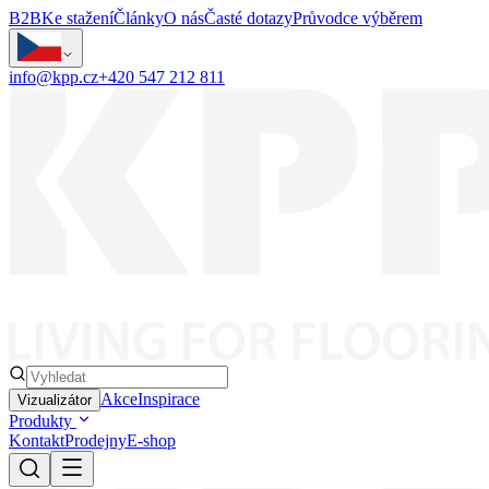
B2B
Ke stažení
Články
O nás
Časté dotazy
Průvodce výběrem
info@kpp.cz
+420 547 212 811
Akce
Inspirace
Vizualizátor
Produkty
Kontakt
Prodejny
E-shop