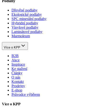
Podlahy
Dřevěné podlahy
Ekologické podlahy
SPC minerální podlahy
Hybridní podlahy
Vinylové podlahy
Laminátové podlahy
Marmoleum
Více o KPP
B2B
Akce
Inspirace
Ke stažení
Články
O nás
Kontakt
Prodejny
E-shop
Průvodce výběrem
Více o KPP