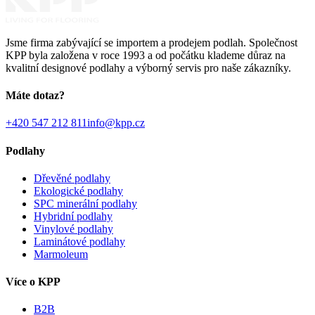
Jsme firma zabývající se importem a prodejem podlah. Společnost
KPP byla založena v roce 1993 a od počátku klademe důraz na
kvalitní designové podlahy a výborný servis pro naše zákazníky.
Máte dotaz?
+420 547 212 811
info@kpp.cz
Podlahy
Dřevěné podlahy
Ekologické podlahy
SPC minerální podlahy
Hybridní podlahy
Vinylové podlahy
Laminátové podlahy
Marmoleum
Více o KPP
B2B