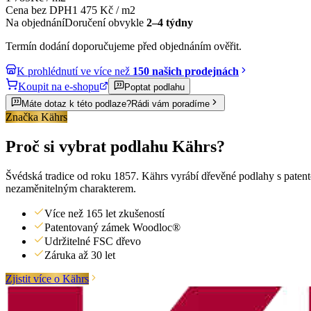
Cena bez DPH
1 475
Kč
/
m2
Na objednání
Doručení obvykle
2–4 týdny
Termín dodání doporučujeme před objednáním ověřit.
K prohlédnutí ve více než
150 našich prodejnách
Koupit na e-shopu
Poptat podlahu
Máte dotaz k této podlaze?
Rádi vám poradíme
Značka Kährs
Proč si vybrat podlahu Kährs?
Švédská tradice od roku 1857. Kährs vyrábí dřevěné podlahy s paten
nezaměnitelným charakterem.
Více než 165 let zkušeností
Patentovaný zámek Woodloc®
Udržitelné FSC dřevo
Záruka až 30 let
Zjistit více o Kährs