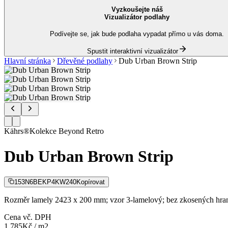
Vyzkoušejte náš
Vizualizátor podlahy
Podívejte se, jak bude podlaha vypadat přímo u vás doma.
Spustit interaktivní vizualizátor
Hlavní stránka
Dřevěné podlahy
Dub Urban Brown Strip
Kährs®
Kolekce
Beyond Retro
Dub Urban Brown Strip
153N6BEKP4KW240
Kopírovat
Rozměr lamely 2423 x 200 mm; vzor 3-lamelový; bez zkosených hra
Cena vč. DPH
1 785
Kč
/
m2