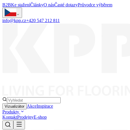
B2B
Ke stažení
Články
O nás
Časté dotazy
Průvodce výběrem
info@kpp.cz
+420 547 212 811
Akce
Inspirace
Vizualizátor
Produkty
Kontakt
Prodejny
E-shop