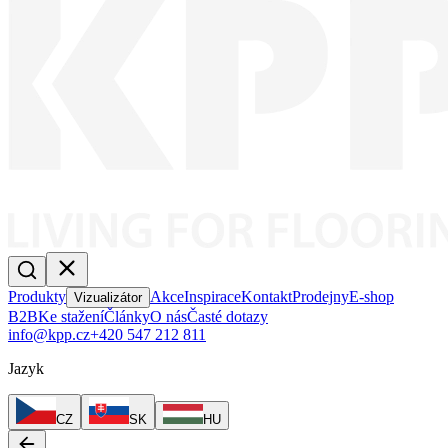
Produkty
Akce
Inspirace
Kontakt
Prodejny
E-shop
Vizualizátor
B2B
Ke stažení
Články
O nás
Časté dotazy
info@kpp.cz
+420 547 212 811
Jazyk
CZ
SK
HU