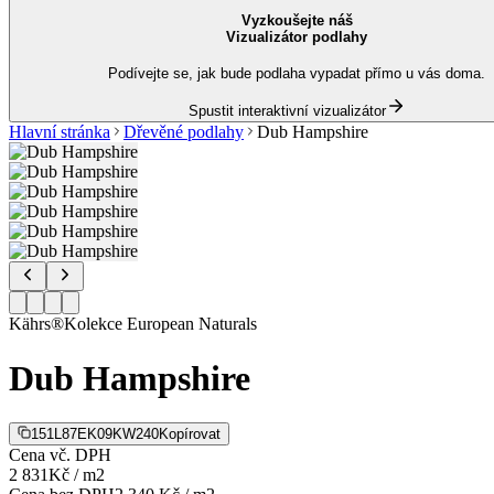
Vyzkoušejte náš
Vizualizátor podlahy
Podívejte se, jak bude podlaha vypadat přímo u vás doma.
Spustit interaktivní vizualizátor
Hlavní stránka
Dřevěné podlahy
Dub Hampshire
Kährs®
Kolekce
European Naturals
Dub Hampshire
151L87EK09KW240
Kopírovat
Cena vč. DPH
2 831
Kč
/
m2