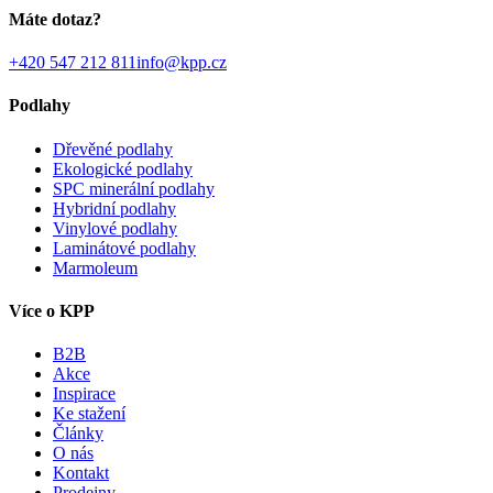
Máte dotaz?
+420 547 212 811
info@kpp.cz
Podlahy
Dřevěné podlahy
Ekologické podlahy
SPC minerální podlahy
Hybridní podlahy
Vinylové podlahy
Laminátové podlahy
Marmoleum
Více o KPP
B2B
Akce
Inspirace
Ke stažení
Články
O nás
Kontakt
Prodejny