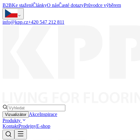
B2B
Ke stažení
Články
O nás
Časté dotazy
Průvodce výběrem
info@kpp.cz
+420 547 212 811
Akce
Inspirace
Vizualizátor
Produkty
Kontakt
Prodejny
E-shop