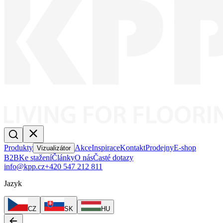
Produkty
Akce
Inspirace
Kontakt
Prodejny
E-shop
Vizualizátor
B2B
Ke stažení
Články
O nás
Časté dotazy
info@kpp.cz
+420 547 212 811
Jazyk
CZ
SK
HU