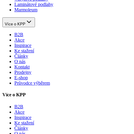
Laminátové podlahy
Marmoleum
Více o KPP
B2B
Akce
Inspirace
Ke stažení
Články
O nás
Kontakt
Prodejny
E-shop
Průvodce výběrem
Více o KPP
B2B
Akce
Inspirace
Ke stažení
Články
O nás