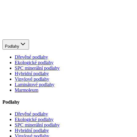
Podlahy
Dřevěné podlahy
Ekologické podlahy
SPC minerální podlahy
Hybridní podlahy
Vinylové podlahy
Laminátové podlahy
Marmoleum
Podlahy
Dřevěné podlahy
Ekologické podlahy
SPC minerální podlahy
Hybridní podlahy
Vinylové podlahy