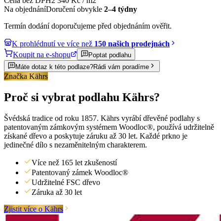
Cena bez DPH
2 340
Kč
/
m2
Na objednání
Doručení obvykle
2–4 týdny
Termín dodání doporučujeme před objednáním ověřit.
K prohlédnutí ve více než
150 našich prodejnách
Koupit na e-shopu
Poptat podlahu
Máte dotaz k této podlaze?
Rádi vám poradíme
Značka Kährs
Proč si vybrat podlahu Kährs?
Švédská tradice od roku 1857. Kährs vyrábí dřevěné podlahy s
patentovaným zámkovým systémem Woodloc®, používá udržitelně
získané dřevo a poskytuje záruku až 30 let. Každé prkno je
jedinečné dílo s nezaměnitelným charakterem.
Více než 165 let zkušeností
Patentovaný zámek Woodloc®
Udržitelné FSC dřevo
Záruka až 30 let
Zjistit více o Kährs