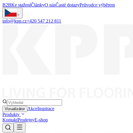
B2B
Ke stažení
Články
O nás
Časté dotazy
Průvodce výběrem
info@kpp.cz
+420 547 212 811
Akce
Inspirace
Vizualizátor
Produkty
Kontakt
Prodejny
E-shop