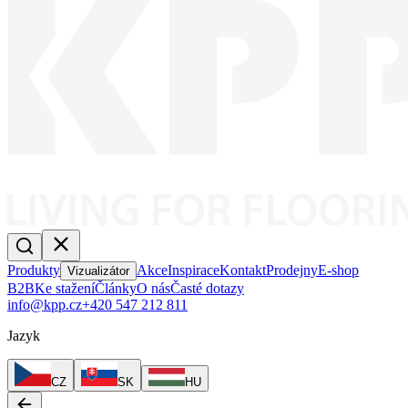
Produkty
Akce
Inspirace
Kontakt
Prodejny
E-shop
Vizualizátor
B2B
Ke stažení
Články
O nás
Časté dotazy
info@kpp.cz
+420 547 212 811
Jazyk
CZ
SK
HU