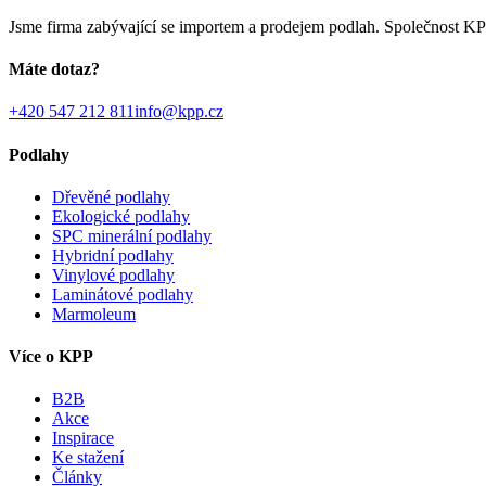
Jsme firma zabývající se importem a prodejem podlah. Společnost KPP
Máte dotaz?
+420 547 212 811
info@kpp.cz
Podlahy
Dřevěné podlahy
Ekologické podlahy
SPC minerální podlahy
Hybridní podlahy
Vinylové podlahy
Laminátové podlahy
Marmoleum
Více o KPP
B2B
Akce
Inspirace
Ke stažení
Články