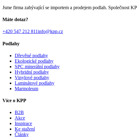
Jsme firma zabývající se importem a prodejem podlah. Společnost KPP
Máte dotaz?
+420 547 212 811
info@kpp.cz
Podlahy
Dřevěné podlahy
Ekologické podlahy
SPC minerální podlahy
Hybridní podlahy
Vinylové podlahy
Laminátové podlahy
Marmoleum
Více o KPP
B2B
Akce
Inspirace
Ke stažení
Články