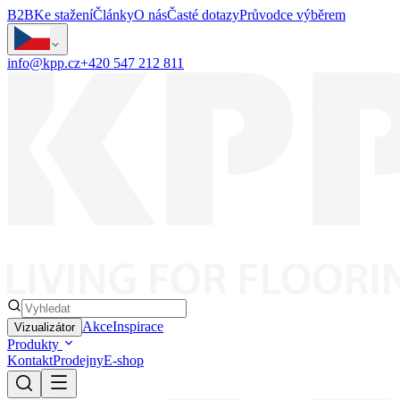
B2B
Ke stažení
Články
O nás
Časté dotazy
Průvodce výběrem
info@kpp.cz
+420 547 212 811
Akce
Inspirace
Vizualizátor
Produkty
Kontakt
Prodejny
E-shop