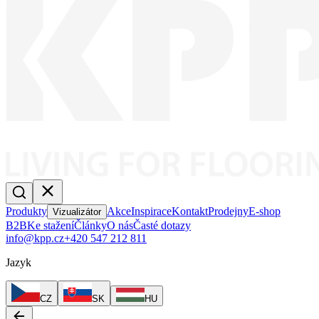
Produkty
Akce
Inspirace
Kontakt
Prodejny
E-shop
Vizualizátor
B2B
Ke stažení
Články
O nás
Časté dotazy
info@kpp.cz
+420 547 212 811
Jazyk
CZ
SK
HU