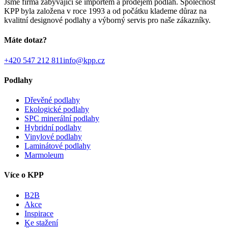
Jsme firma zabývající se importem a prodejem podlah. Společnost
KPP byla založena v roce 1993 a od počátku klademe důraz na
kvalitní designové podlahy a výborný servis pro naše zákazníky.
Máte dotaz?
+420 547 212 811
info@kpp.cz
Podlahy
Dřevěné podlahy
Ekologické podlahy
SPC minerální podlahy
Hybridní podlahy
Vinylové podlahy
Laminátové podlahy
Marmoleum
Více o KPP
B2B
Akce
Inspirace
Ke stažení