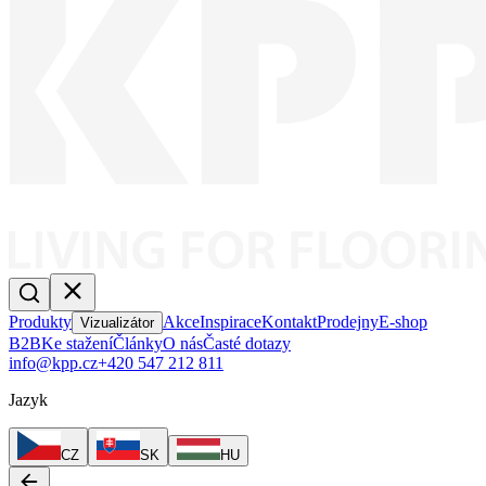
Produkty
Akce
Inspirace
Kontakt
Prodejny
E-shop
Vizualizátor
B2B
Ke stažení
Články
O nás
Časté dotazy
info@kpp.cz
+420 547 212 811
Jazyk
CZ
SK
HU