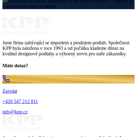
Konkrétní technické parametry se liší podle kolekce — najdete je
v technickém listu produktu.
Jsme firma zabývající se importem a prodejem podlah. Společnost
KPP byla založena v roce 1993 a od počátku klademe důraz na
kvalitní designové podlahy a výborný servis pro naše zákazníky.
Máte dotaz?
Zavolat
+420 547 212 811
info@kpp.cz