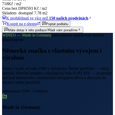
718
Kč
/
m2
Cena bez DPH
593
Kč
/
m2
Skladem
·
dostupné
7.78
m2
K prohlédnutí ve více než
150 našich prodejnách
Koupit na e-shopu
Poptat podlahu
Máte dotaz k této podlaze?
Rádi vám poradíme
WINEO — Made in Germany
Samostatnou značkovou stránku
připravujeme
Německá značka s vlastním vývojem i
výrobou
Wineo vyrábí od roku 1949 v Německu. Široké portfolio — vinyl,
laminát, dřevěné podlahy i ekologická řada PURLINE — propojuje
precizní inženýrství s realistickým designem dřeva a důrazem na
zdravé vnitřní prostředí.
wineo
since 1949 · Germany
Made in Germany