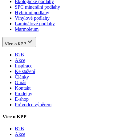
Ekologické podlahy
SPC minerální podlahy
Hybridní podlahy
Vinylové podlahy
Laminátové podlahy
Marmoleum
Více o KPP
B2B
Akce
Inspirace
Ke stažení
Články
O nás
Kontakt
Prodejny
E-shop
Průvodce výběrem
Více o KPP
B2B
Akce