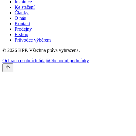
Inspirace
Ke stažení
Články
O nás
Kontakt
Prodejny
E-shop
Průvodce výběrem
©
2026
KPP.
Všechna práva vyhrazena.
Ochrana osobních údajů
Obchodní podmínky