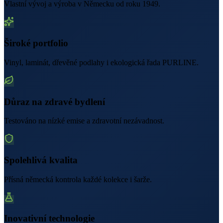
Vlastní vývoj a výroba v Německu od roku 1949.
Široké portfolio
Vinyl, laminát, dřevěné podlahy i ekologická řada PURLINE.
Důraz na zdravé bydlení
Testováno na nízké emise a zdravotní nezávadnost.
Spolehlivá kvalita
Přísná německá kontrola každé kolekce i šarže.
Inovativní technologie