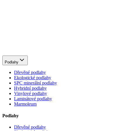
Podlahy
Dřevěné podlahy
Ekologické podlahy
SPC minerální podlahy
Hybridní podlahy
Vinylové podlahy
Laminátové podlahy
Marmoleum
Podlahy
Dřevěné podlahy