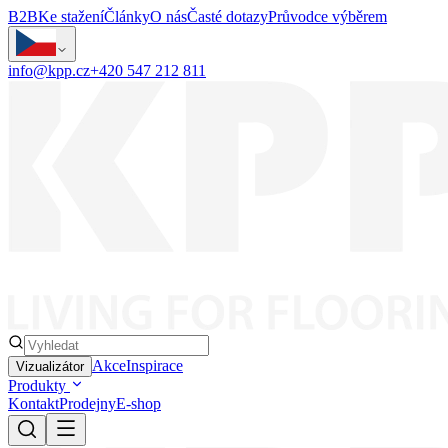
B2B
Ke stažení
Články
O nás
Časté dotazy
Průvodce výběrem
info@kpp.cz
+420 547 212 811
Akce
Inspirace
Vizualizátor
Produkty
Kontakt
Prodejny
E-shop