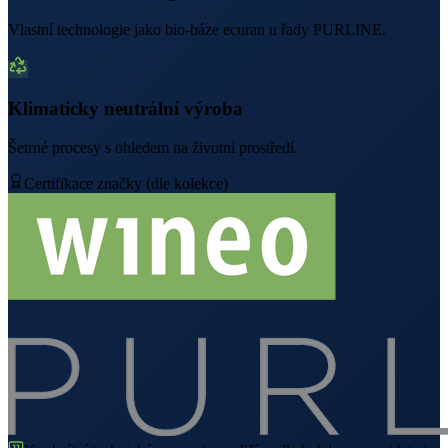
Vlastní technologie jako bio-báze ecuran u řady PURLINE.
Klimaticky neutrální výroba
Šetrné procesy s ohledem na životní prostředí.
Certifikace značky (dle kolekce)