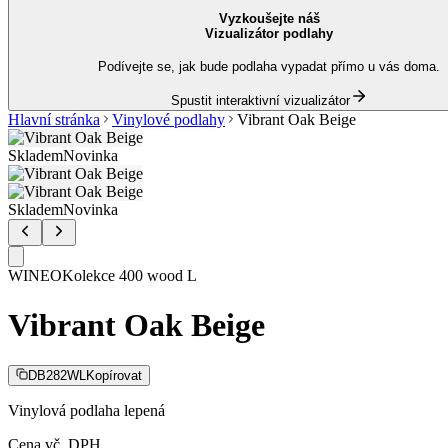
Vyzkoušejte náš
Vizualizátor podlahy
Podívejte se, jak bude podlaha vypadat přímo u vás doma.
Spustit interaktivní vizualizátor
Hlavní stránka
Vinylové podlahy
Vibrant Oak Beige
Skladem
Novinka
Skladem
Novinka
WINEO
Kolekce
400 wood L
Vibrant Oak Beige
DB282WL
Kopírovat
Vinylová podlaha lepená
Cena vč. DPH