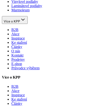
Vinylové podlahy
Laminátové podlahy
Marmoleum
Více o KPP
B2B
Akce
Inspirace
Ke stažení
Články
O nás
Kontakt
Prodejny
E-shop
Průvodce výběrem
Více o KPP
B2B
Akce
Inspirace
Ke stažení
Články