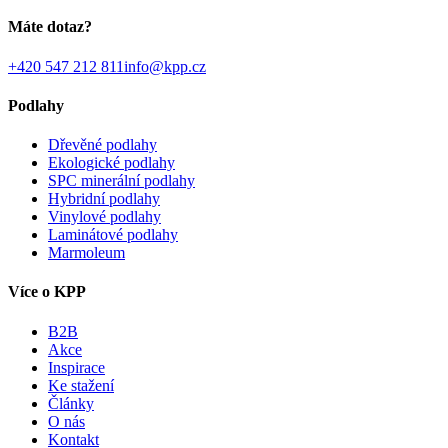
Máte dotaz?
+420 547 212 811
info@kpp.cz
Podlahy
Dřevěné podlahy
Ekologické podlahy
SPC minerální podlahy
Hybridní podlahy
Vinylové podlahy
Laminátové podlahy
Marmoleum
Více o KPP
B2B
Akce
Inspirace
Ke stažení
Články
O nás
Kontakt