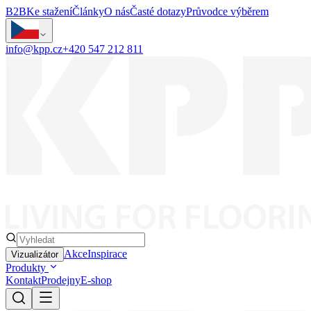
B2B
Ke stažení
Články
O nás
Časté dotazy
Průvodce výběrem
info@kpp.cz
+420 547 212 811
Akce
Inspirace
Vizualizátor
Produkty
Kontakt
Prodejny
E-shop