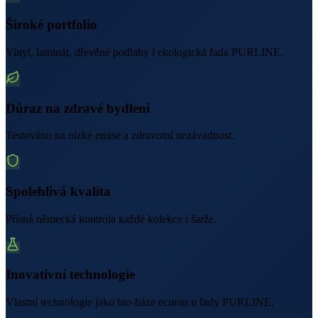
Široké portfolio
Vinyl, laminát, dřevěné podlahy i ekologická řada PURLINE.
Důraz na zdravé bydlení
Testováno na nízké emise a zdravotní nezávadnost.
Spolehlivá kvalita
Přísná německá kontrola každé kolekce i šarže.
Inovativní technologie
Vlastní technologie jako bio-báze ecuran u řady PURLINE.