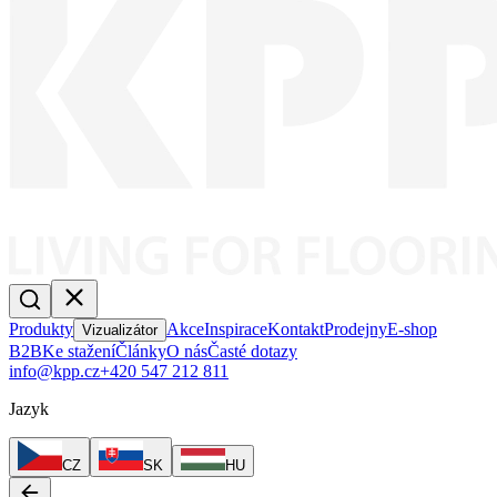
Produkty
Akce
Inspirace
Kontakt
Prodejny
E-shop
Vizualizátor
B2B
Ke stažení
Články
O nás
Časté dotazy
info@kpp.cz
+420 547 212 811
Jazyk
CZ
SK
HU