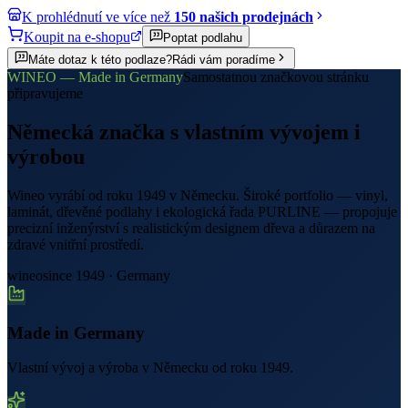
K prohlédnutí ve více než
150 našich prodejnách
Koupit na e-shopu
Poptat podlahu
Máte dotaz k této podlaze?
Rádi vám poradíme
WINEO — Made in Germany
Samostatnou značkovou stránku
připravujeme
Německá značka s vlastním vývojem i
výrobou
Wineo vyrábí od roku 1949 v Německu. Široké portfolio — vinyl,
laminát, dřevěné podlahy i ekologická řada PURLINE — propojuje
precizní inženýrství s realistickým designem dřeva a důrazem na
zdravé vnitřní prostředí.
wineo
since 1949 · Germany
Made in Germany
Vlastní vývoj a výroba v Německu od roku 1949.