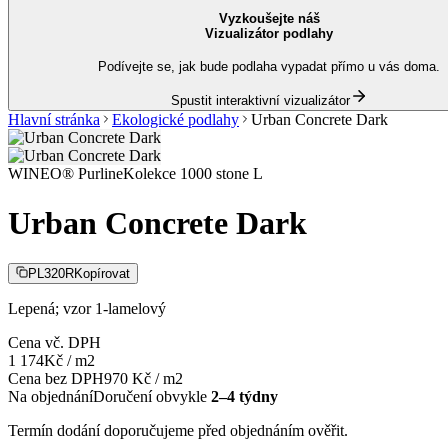
Vyzkoušejte náš
Vizualizátor podlahy
Podívejte se, jak bude podlaha vypadat přímo u vás doma.
Spustit interaktivní vizualizátor
Hlavní stránka
Ekologické podlahy
Urban Concrete Dark
WINEO® Purline
Kolekce
1000 stone L
Urban Concrete Dark
PL320R
Kopírovat
Lepená; vzor 1-lamelový
Cena vč. DPH
1 174
Kč
/
m2
Cena bez DPH
970
Kč
/
m2
Na objednání
Doručení obvykle
2–4 týdny
Termín dodání doporučujeme před objednáním ověřit.