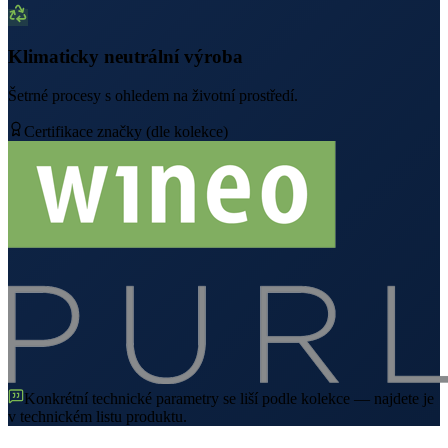
Klimaticky neutrální výroba
Šetrné procesy s ohledem na životní prostředí.
Certifikace značky (dle kolekce)
Konkrétní technické parametry se liší podle kolekce — najdete je
v technickém listu produktu.