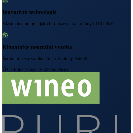
Inovativní technologie
Vlastní technologie jako bio-báze ecuran u řady PURLINE.
Klimaticky neutrální výroba
Šetrné procesy s ohledem na životní prostředí.
Certifikace značky (dle kolekce)