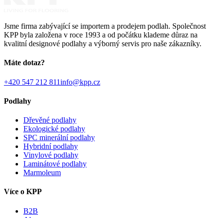
Jsme firma zabývající se importem a prodejem podlah. Společnost
KPP byla založena v roce 1993 a od počátku klademe důraz na
kvalitní designové podlahy a výborný servis pro naše zákazníky.
Máte dotaz?
+420 547 212 811
info@kpp.cz
Podlahy
Dřevěné podlahy
Ekologické podlahy
SPC minerální podlahy
Hybridní podlahy
Vinylové podlahy
Laminátové podlahy
Marmoleum
Více o KPP
B2B