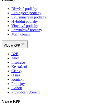
Dřevěné podlahy
Ekologické podlahy
SPC minerální podlahy
Hybridní podlahy
Vinylové podlahy
Laminátové podlahy
Marmoleum
Více o KPP
B2B
Akce
Inspirace
Ke stažení
Články
O nás
Kontakt
Prodejny
E-shop
Průvodce výběrem
Více o KPP