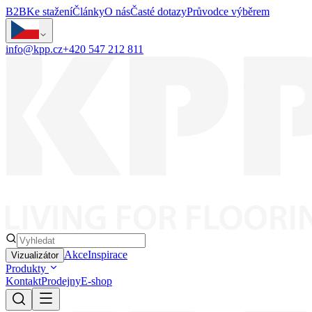
B2B
Ke stažení
Články
O nás
Časté dotazy
Průvodce výběrem
info@kpp.cz
+420 547 212 811
Akce
Inspirace
Vizualizátor
Produkty
Kontakt
Prodejny
E-shop