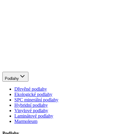
Podlahy
Dřevěné podlahy
Ekologické podlahy
SPC minerální podlahy
Hybridní podlahy
Vinylové podlahy
Laminátové podlahy
Marmoleum
Podlahy