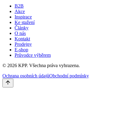
B2B
Akce
Inspirace
Ke stažení
Články
O nás
Kontakt
Prodejny
E-shop
Průvodce výběrem
©
2026
KPP.
Všechna práva vyhrazena.
Ochrana osobních údajů
Obchodní podmínky