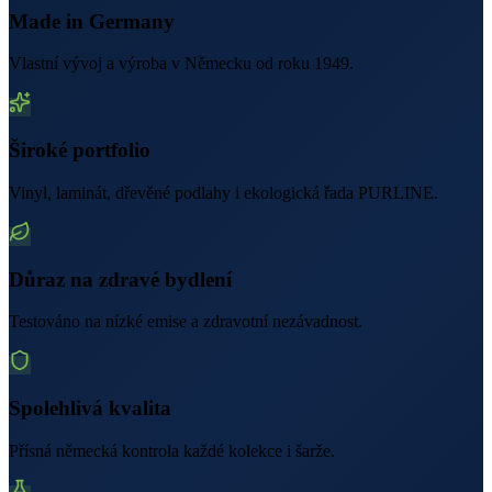
Made in Germany
Vlastní vývoj a výroba v Německu od roku 1949.
Široké portfolio
Vinyl, laminát, dřevěné podlahy i ekologická řada PURLINE.
Důraz na zdravé bydlení
Testováno na nízké emise a zdravotní nezávadnost.
Spolehlivá kvalita
Přísná německá kontrola každé kolekce i šarže.