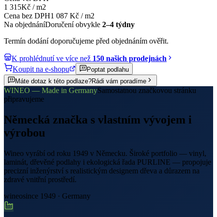
1 315
Kč
/
m2
Cena bez DPH
1 087
Kč
/
m2
Na objednání
Doručení obvykle
2–4 týdny
Termín dodání doporučujeme před objednáním ověřit.
K prohlédnutí ve více než
150 našich prodejnách
Koupit na e-shopu
Poptat podlahu
Máte dotaz k této podlaze?
Rádi vám poradíme
WINEO — Made in Germany
Samostatnou značkovou stránku
připravujeme
Německá značka s vlastním vývojem i
výrobou
Wineo vyrábí od roku 1949 v Německu. Široké portfolio — vinyl,
laminát, dřevěné podlahy i ekologická řada PURLINE — propojuje
precizní inženýrství s realistickým designem dřeva a důrazem na
zdravé vnitřní prostředí.
wineo
since 1949 · Germany