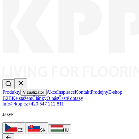
Produkty
Akce
Inspirace
Kontakt
Prodejny
E-shop
Vizualizátor
B2B
Ke stažení
Články
O nás
Časté dotazy
info@kpp.cz
+420 547 212 811
Jazyk
CZ
SK
HU