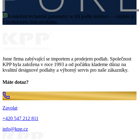
Konkrétní technické parametry se liší podle kolekce — najdete je
v technickém listu produktu.
Jsme firma zabývající se importem a prodejem podlah. Společnost
KPP byla založena v roce 1993 a od počátku klademe důraz na
kvalitní designové podlahy a výborný servis pro naše zákazníky.
Máte dotaz?
Zavolat
+420 547 212 811
info@kpp.cz