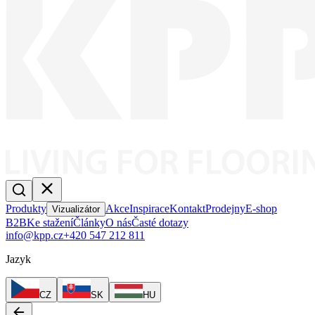
Produkty
Akce
Inspirace
Kontakt
Prodejny
E-shop
Vizualizátor
B2B
Ke stažení
Články
O nás
Časté dotazy
info@kpp.cz
+420 547 212 811
Jazyk
CZ
SK
HU