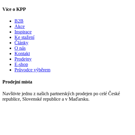
Více o KPP
B2B
Akce
Inspirace
Ke stažení
Články
O nás
Kontakt
Prodejny
E-shop
Průvodce výběrem
Prodejní místa
Navštivte jednu z našich partnerských prodejen po celé České
republice, Slovenské republice a v Maďarsku.