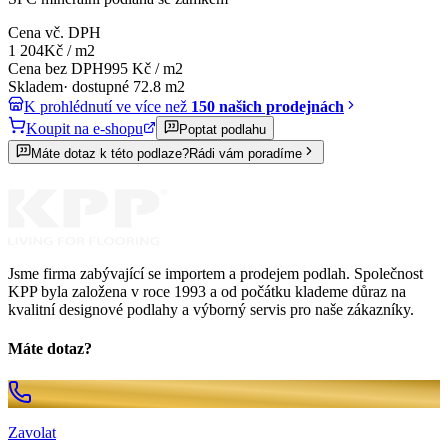
Cena vč. DPH
1 204
Kč
/
m2
Cena bez DPH
995
Kč
/
m2
Skladem
·
dostupné
72.8
m2
K prohlédnutí ve více než
150 našich prodejnách
Koupit na e-shopu
Poptat podlahu
Máte dotaz k této podlaze?
Rádi vám poradíme
Jsme firma zabývající se importem a prodejem podlah. Společnost
KPP byla založena v roce 1993 a od počátku klademe důraz na
kvalitní designové podlahy a výborný servis pro naše zákazníky.
Máte dotaz?
Zavolat