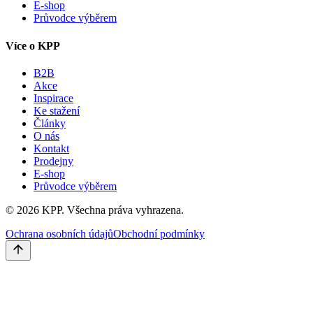
E-shop
Průvodce výběrem
Více o KPP
B2B
Akce
Inspirace
Ke stažení
Články
O nás
Kontakt
Prodejny
E-shop
Průvodce výběrem
©
2026
KPP.
Všechna práva vyhrazena.
Ochrana osobních údajů
Obchodní podmínky