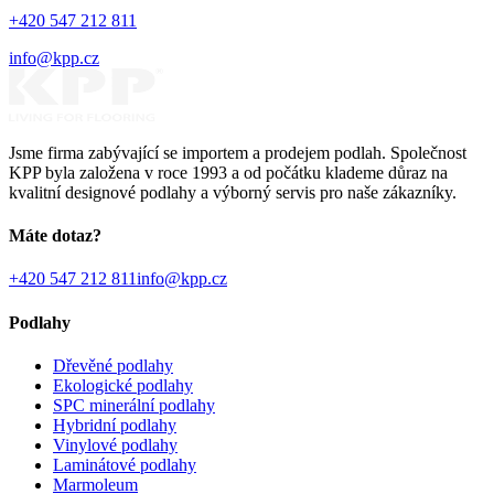
+420 547 212 811
info@kpp.cz
Jsme firma zabývající se importem a prodejem podlah. Společnost
KPP byla založena v roce 1993 a od počátku klademe důraz na
kvalitní designové podlahy a výborný servis pro naše zákazníky.
Máte dotaz?
+420 547 212 811
info@kpp.cz
Podlahy
Dřevěné podlahy
Ekologické podlahy
SPC minerální podlahy
Hybridní podlahy
Vinylové podlahy
Laminátové podlahy
Marmoleum