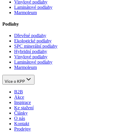
Vinylové podlahy
Laminátové podlahy
Marmoleum
Podlahy
Dřevěné podlahy
Ekologické podlahy
SPC minerální podlahy
Hybridní podlahy
Vinylové podlahy
Laminátové podlahy
Marmoleum
Více o KPP
B2B
Akce
Inspirace
Ke stažení
Články
O nás
Kontakt
Prodejny