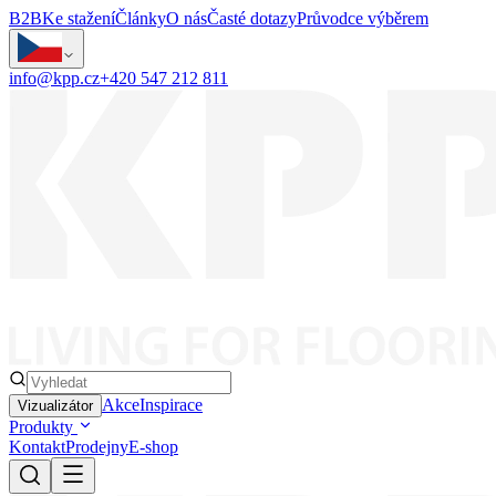
B2B
Ke stažení
Články
O nás
Časté dotazy
Průvodce výběrem
info@kpp.cz
+420 547 212 811
Akce
Inspirace
Vizualizátor
Produkty
Kontakt
Prodejny
E-shop